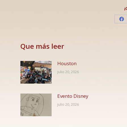
¡
Sh
on
Fa
Que más leer
Houston
julio 20, 2026
Evento Disney
julio 20, 2026