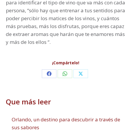
para identificar el tipo de vino que va más con cada
persona, “sólo hay que entrenar a tus sentidos para
poder percibir los matices de los vinos, y cuántos
más pruebas, más los disfrutas, porque eres capaz
de extraer aromas que harán que te enamores más
y más de los ellos “.
¡Compártelo!
Share
Share
Share
on
on
on
Facebook
WhatsApp
X
Que más leer
Orlando, un destino para descubrir a través de
sus sabores