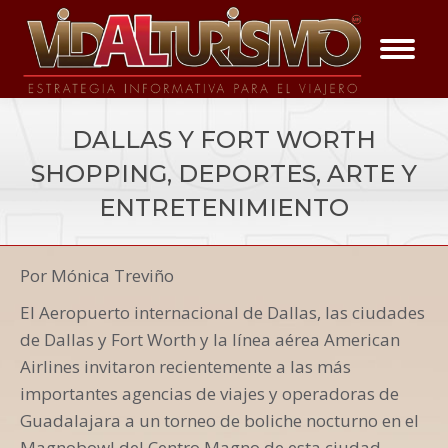
DALLAS Y FORT WORTH
SHOPPING, DEPORTES, ARTE Y
ENTRETENIMIENTO
You are here:
Por Mónica Treviño
Vida a los Eventos
El Aeropuerto internacional de Dallas, las ciudades
de Dallas y Fort Worth y la línea aérea American
Airlines invitaron recientemente a las más
importantes agencias de viajes y operadoras de
Guadalajara a un torneo de boliche nocturno en el
Magnobowl del Centro Magno de esta ciudad.