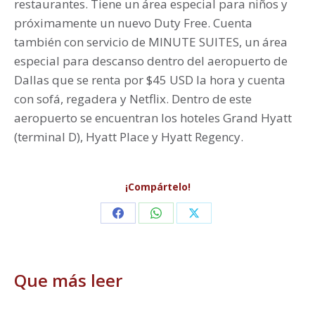
restaurantes. Tiene un área especial para niños y
próximamente un nuevo Duty Free. Cuenta
también con servicio de MINUTE SUITES, un área
especial para descanso dentro del aeropuerto de
Dallas que se renta por $45 USD la hora y cuenta
con sofá, regadera y Netflix. Dentro de este
aeropuerto se encuentran los hoteles Grand Hyatt
(terminal D), Hyatt Place y Hyatt Regency.
¡Compártelo!
Share
Share
Share
on
on
on
Facebook
WhatsApp
X
Que más leer