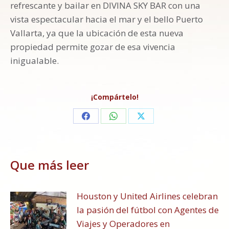
refrescante y bailar en DIVINA SKY BAR con una
vista espectacular hacia el mar y el bello Puerto
Vallarta, ya que la ubicación de esta nueva
propiedad permite gozar de esa vivencia
inigualable.
¡Compártelo!
Share
Share
Share
on
on
on
Facebook
WhatsApp
X
Que más leer
Houston y United Airlines celebran
la pasión del fútbol con Agentes de
Viajes y Operadores en