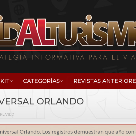
KIT
CATEGORÍAS
REVISTAS ANTERIORE
IVERSAL ORLANDO
ORLANDO
versal Orlando. Los registros demuestran que año con 