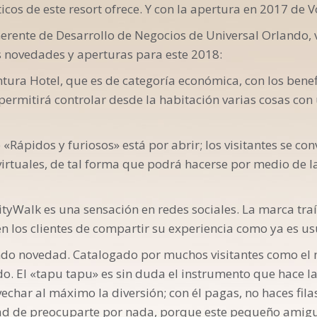
icos de este resort ofrece. Y con la apertura en 2017 de 
ente de Desarrollo de Negocios de Universal Orlando, v
as novedades y aperturas para este 2018:
ntura Hotel, que es de categoría económica, con los bene
 permitirá controlar desde la habitación varias cosas con
«Rápidos y furiosos» está por abrir; los visitantes se conv
 virtuales, de tal forma que podrá hacerse por medio de l
tyWalk es una sensación en redes sociales. La marca tra
n los clientes de compartir su experiencia como ya es us
ndo novedad. Catalogado por muchos visitantes como el 
. El «tapu tapu» es sin duda el instrumento que hace l
echar al máximo la diversión; con él pagas, no haces filas
ad de preocuparte por nada, porque este pequeño amigui