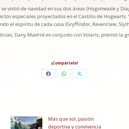
r se vistió de navidad en sus dos áreas (Hogsmeade y Di
ctos especiales proyectados en el Castillo de Hogwarts. 
do el espíritu de cada casa (Gryffindor, Ravenclaw, Slyth
icias, Dany Madrid en conjunto con Volaris, premió la gr
¡Compártelo!
Share
Share
Share
on
on
on
Facebook
WhatsApp
X
Más que sol, pasión
deportiva y convivencia