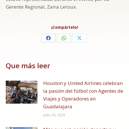
Gerente Regional, Zaira Leroux.
¡Compártelo!
Share
Share
Share
on
on
on
Facebook
WhatsApp
X
Que más leer
Houston y United Airlines celebran
la pasión del fútbol con Agentes de
Viajes y Operadores en
Guadalajara
julio 29, 2026