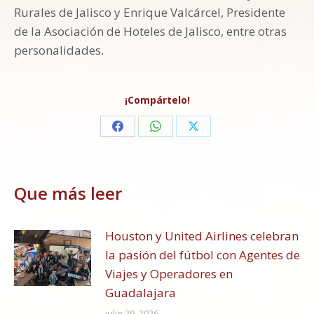
Rurales de Jalisco y Enrique Valcárcel, Presidente
de la Asociación de Hoteles de Jalisco, entre otras
personalidades.
¡Compártelo!
Share
Share
Share
on
on
on
Facebook
WhatsApp
X
Que más leer
Houston y United Airlines celebran
la pasión del fútbol con Agentes de
Viajes y Operadores en
Guadalajara
julio 29, 2026