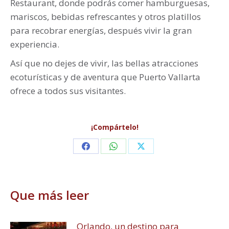
Restaurant, donde podrás comer hamburguesas,
mariscos, bebidas refrescantes y otros platillos
para recobrar energías, después vivir la gran
experiencia.
Así que no dejes de vivir, las bellas atracciones
ecoturísticas y de aventura que Puerto Vallarta
ofrece a todos sus visitantes.
¡Compártelo!
Share
Share
Share
on
on
on
Facebook
WhatsApp
X
Que más leer
Orlando, un destino para