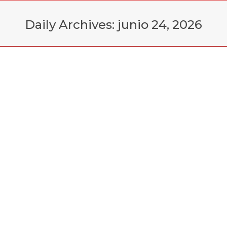
Daily Archives:
junio 24, 2026
You are here:
Interlaken, uno de los destinos
alpinos más icónicos de Suiza, y