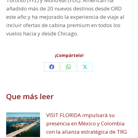
Toronto (YYZ) y Montreal (YUL). American ha
añadido más de 20 nuevos destinos desde ORD
este año y ha mejorado la experiencia de viaje al
incluir ofertas de cabina premium en todos los
vuelos hacia y desde Chicago.
¡Compártelo!
Share
Share
Share
on
on
on
Facebook
WhatsApp
X
Que más leer
VISIT FLORIDA impulsará su
presencia en México y Colombia
con la alianza estratégica de TRG