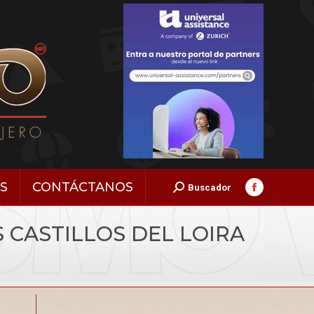
S
CONTÁCTANOS
Search:
Buscador
Facebook
page
S CASTILLOS DEL LOIRA
opens
in
new
window