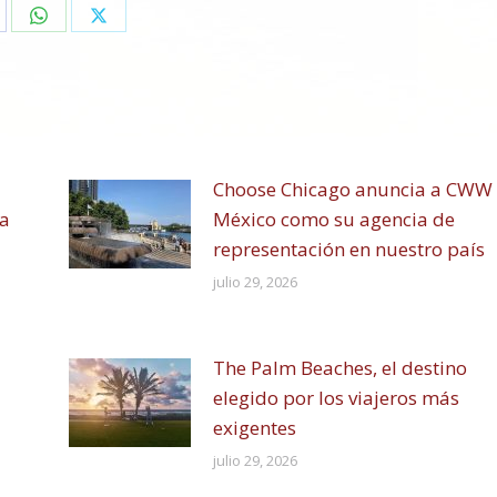
are
Share
Share
on
on
cebook
WhatsApp
X
Choose Chicago anuncia a CWW
ia
México como su agencia de
representación en nuestro país
julio 29, 2026
The Palm Beaches, el destino
elegido por los viajeros más
exigentes
julio 29, 2026