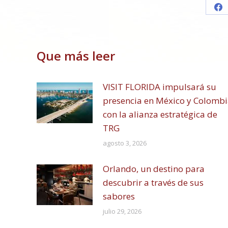
Sh
on
Fa
Que más leer
VISIT FLORIDA impulsará su
presencia en México y Colomb
con la alianza estratégica de
TRG
agosto 3, 2026
Orlando, un destino para
descubrir a través de sus
sabores
julio 29, 2026