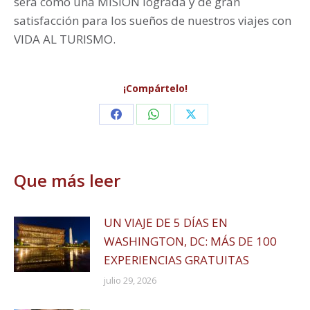
será como una MISIÓN lograda y de gran
satisfacción para los sueños de nuestros viajes con
VIDA AL TURISMO.
¡Compártelo!
Share
Share
Share
on
on
on
Facebook
WhatsApp
X
Que más leer
UN VIAJE DE 5 DÍAS EN
WASHINGTON, DC: MÁS DE 100
EXPERIENCIAS GRATUITAS
julio 29, 2026