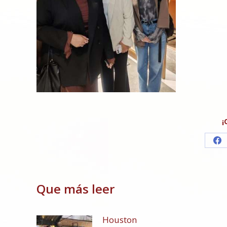
¡
Sh
on
Fa
Que más leer
Houston