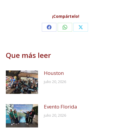
¡Compártelo!
Share
Share
Share
on
on
on
Facebook
WhatsApp
X
Que más leer
Houston
julio 20, 2026
Evento Florida
julio 20, 2026