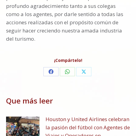
profundo agradecimiento tanto a sus colegas
como a los agentes, por darle sentido a todas las
acciones realizadas con el propósito común de
seguir hacer creciendo nuestra amada industria
del turismo.
¡Compártelo!
Share
Share
Share
on
on
on
Facebook
WhatsApp
X
Que más leer
Houston y United Airlines celebran
la pasión del fútbol con Agentes de
Viajes y Operadores en