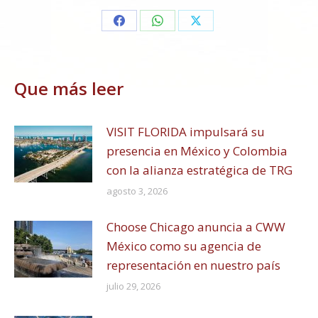
Share
Share
Share
on
on
on
Facebook
WhatsApp
X
Que más leer
VISIT FLORIDA impulsará su
presencia en México y Colombia
con la alianza estratégica de TRG
agosto 3, 2026
Choose Chicago anuncia a CWW
México como su agencia de
representación en nuestro país
julio 29, 2026