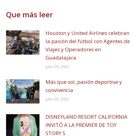
Facebook
WhatsApp
X
Que más leer
Houston y United Airlines celebran
la pasión del fútbol con Agentes de
Viajes y Operadores en
Guadalajara
julio 29, 2026
Más que sol, pasión deportiva y
convivencia
julio 29, 2026
DISNEYLAND RESORT CALIFORNIA
INVITÓ A LA PREMIER DE TOY
STORY 5