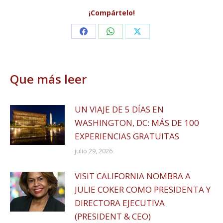
¡Compártelo!
Share
Share
Share
on
on
on
Facebook
WhatsApp
X
Que más leer
UN VIAJE DE 5 DÍAS EN
WASHINGTON, DC: MÁS DE 100
EXPERIENCIAS GRATUITAS
julio 29, 2026
VISIT CALIFORNIA NOMBRA A
JULIE COKER COMO PRESIDENTA Y
DIRECTORA EJECUTIVA
(PRESIDENT & CEO)