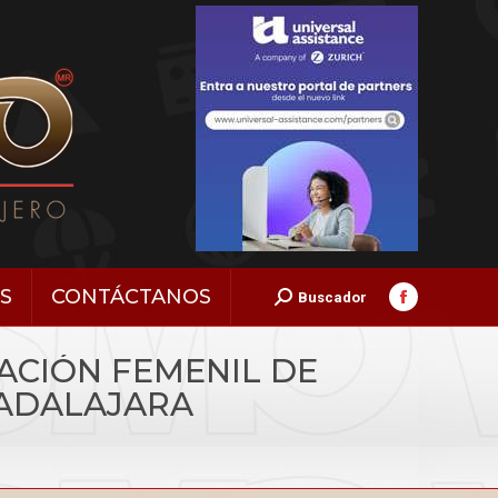
S
CONTÁCTANOS
Search:
Buscador
Facebook
page
ACIÓN FEMENIL DE
opens
in
UADALAJARA
new
window