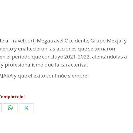
e a Travelport, Megatravel Occidente, Grupo Mexjal y
iento y enaltecieron las acciones que se tomaron
en el periodo que concluye 2021-2022, alentándolas a
 y profesionalismo que la caracteriza.
RA y que el éxito continúe siempre!
Compártelo!
are
Share
Share
on
on
cebook
WhatsApp
X