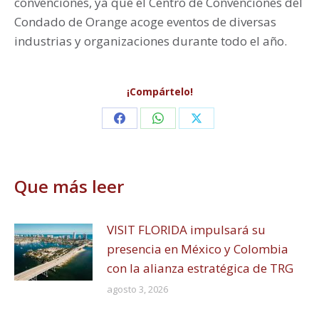
convenciones, ya que el Centro de Convenciones del
Condado de Orange acoge eventos de diversas
industrias y organizaciones durante todo el año.
¡Compártelo!
Share
Share
Share
on
on
on
Facebook
WhatsApp
X
Que más leer
VISIT FLORIDA impulsará su
presencia en México y Colombia
con la alianza estratégica de TRG
agosto 3, 2026