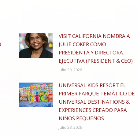
on
on
cebook
WhatsApp
X
VISIT CALIFORNIA NOMBRA A
0
JULIE COKER COMO
PRESIDENTA Y DIRECTORA
EJECUTIVA (PRESIDENT & CEO)
julio 29, 2026
UNIVERSAL KIDS RESORT EL
PRIMER PARQUE TEMÁTICO DE
UNIVERSAL DESTINATIONS &
EXPERIENCES CREADO PARA
NIÑOS PEQUEÑOS
julio 28, 2026