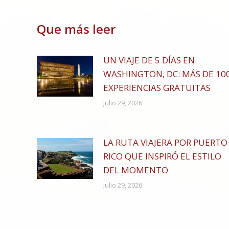
on
Fa
Que más leer
UN VIAJE DE 5 DÍAS EN
WASHINGTON, DC: MÁS DE 10
EXPERIENCIAS GRATUITAS
julio 29, 2026
LA RUTA VIAJERA POR PUERTO
RICO QUE INSPIRÓ EL ESTILO
DEL MOMENTO
julio 29, 2026