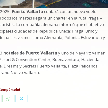
e 2025,
Puerto Vallarta
contará con un nuevo vuelo
Todos los martes llegará un chárter en la ruta Praga –
ouristik. La compañía alemana informó que el objetivo
incipales ciudades de República Checa: Praga, Brno y
de países vecinos como Alemania, Polonia, Eslovaquia y
13
hoteles de Puerto Vallarta
y uno de Nayarit: Vamar,
 Resort & Convention Center, Buenaventura, Hacienda
, Dreams y Secrets Puerto Vallarta, Plaza Pelícanos,
 Grand Nuevo Vallarta.
Compártelo!
are
Share
Share